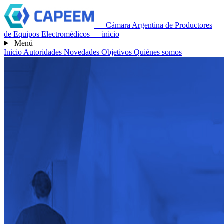
— Cámara Argentina de Productores
de Equipos Electromédicos — inicio
Menú
Inicio
Autoridades
Novedades
Objetivos
Quiénes somos